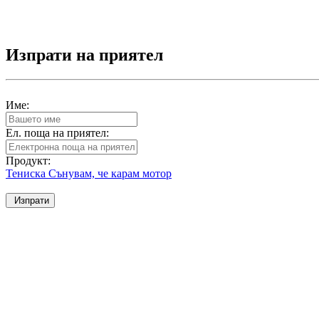
Изпрати на приятел
Име:
Ел. поща на приятел:
Продукт:
Тениска Сънувам, че карам мотор
Изпрати