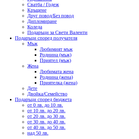
Сватба / Годеж
Кръщене
Друг повод/Без повод
Дипломиране
Коледа
Подаръци за Свети Валенти
Подаръци според получателя
Мъж
Любимият мъж
Роднина (мъж)
Приятел (мъж)
Жена
Любимата жена
Роднина (жена)
Приятелка (жена)
Дете
Двойка/Семейство
Подаръци според бюджета
от 0 лв. до 10 лв.
от 10 лв. до 20 лв.
от 20 лв. до 30 лв.
от 30 лв. до 40 лв.
от 40 лв. до 50 лв.
над 50 лв.