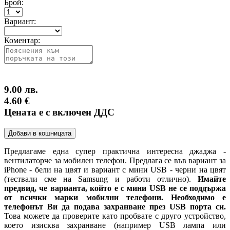
Брой:
Вариант:
Коментар:
9.00 лв.
4.60 €
Цената е с включен ДДС
Добави в кошницата
Предлагаме една супер практична интересна джаджа -
вентилаторче за мобилен телефон. Предлага се във вариант за
iPhone - бели на цвят и вариант с мини USB - черни на цвят
(тествали сме на Samsung и работи отлично).
Имайте
предвид, че варианта, който е с мини USB не се поддържа
от всички марки мобилни телефони.
Необходимо е
телефонът Ви да подава захранване през USB порта си.
Това можете да проверите като пробвате с друго устройство,
което изисква захранване (например USB лампа или