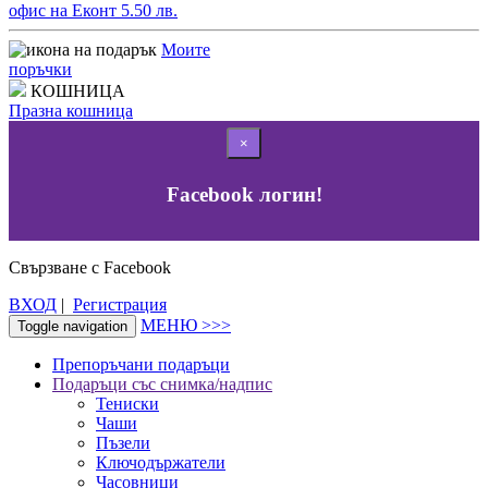
офис на Еконт 5.50 лв.
Моите
поръчки
КОШНИЦА
Празна кошница
×
Facebook логин!
Свързване с Facebook
ВХОД
|
Регистрация
МЕНЮ >>>
Toggle navigation
Препоръчани подаръци
Подаръци със снимка/надпис
Тениски
Чаши
Пъзели
Ключодържатели
Часовници