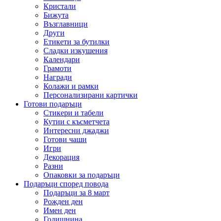
Кристали
Бижута
Възглавници
Други
Етикети за бутилки
Сладки изкушения
Календари
Грамоти
Награди
Колажи и рамки
Персонализирани картички
Готови подаръци
Стикери и табели
Кутии с късметчета
Интересни джаджи
Готови чаши
Игри
Декорация
Разни
Опаковки за подаръци
Подаръци според повода
Подаръци за 8 март
Рожден ден
Имен ден
Годишнина