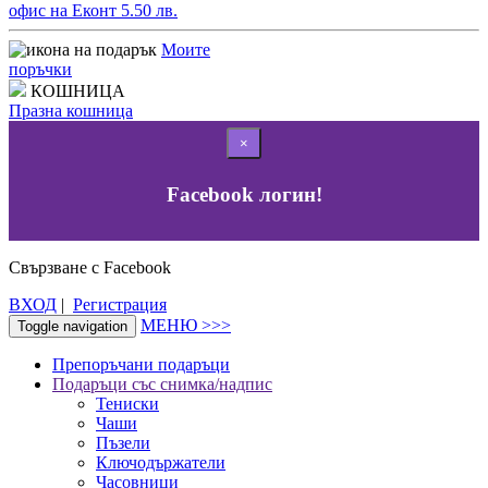
офис на Еконт 5.50 лв.
Моите
поръчки
КОШНИЦА
Празна кошница
×
Facebook логин!
Свързване с Facebook
ВХОД
|
Регистрация
МЕНЮ >>>
Toggle navigation
Препоръчани подаръци
Подаръци със снимка/надпис
Тениски
Чаши
Пъзели
Ключодържатели
Часовници