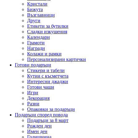
Кристали
Бижута
Възглавници
Други
Етикети за бутилки
Сладки изкушения
Календари
Грамоти
Награди
Колажи и рамки
Персонализирани картички
Готови подаръци
Стикери и табели
Кутии с късметчета
Интересни джаджи
Готови чаши
Игри
Декорация
Разни
Опаковки за подаръци
Подаръци според повода
Подаръци за 8 март
Рожден ден
Имен ден
Годишнина