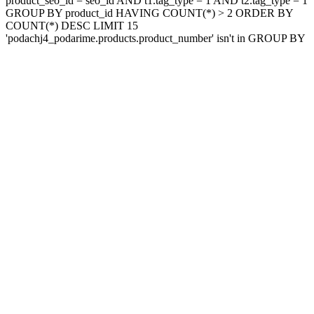
product_seo_id = seo_id AND t1.tag_type = 1 AND t2.tag_type = 1
GROUP BY product_id HAVING COUNT(*) > 2 ORDER BY
COUNT(*) DESC LIMIT 15
'podachj4_podarime.products.product_number' isn't in GROUP BY