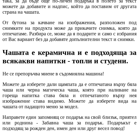
така, за да бъде още по-личен подаръка в полето за текст
можете да добавите и надпис, който да поставим от другата
страна на чашата.
От бутона за качване на изображения, разположен под
снимките на продукта може да прикачите снимка, която да
отпечатаме. Разбира се, може да я подарите и само с избрания
от Вас вариант без да добавяте допълнителни текст и снимки.
Чашата е керамична и е подходяща за
всякакви напитки - топли и студени.
Не се препоръчва миене в съдомиялна машина!
Можете да изберете дали щампата да е отпечатана върху бяла
чаша или черна магическа чаша, която при наливане на
гореща напитка става бяла и отпечатаното върху нея
изображение става видимо. Можете да изберете вида на
чашата от падащото меню за модел.
Направете един запомнящ се подарък на свой близък, приятел
или роднина - Забавна чаша за подарък. Подаръкът е
подходящ за рожден ден, имен ден или друг весел повод!