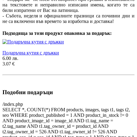
на текстовете и неправилно изписани имена, когато те са
били изпратени от Вас на латиница.
- Събота, неделя и официалните празници са почивни дни и
не са включени във времето за изработка и доставка!
Подходяща за този продукт опаковка за подарък:
Подаръчна кутия с дръжки
6.00 лв.
3.07 €
Подобни подаръци
/index.php
SELECT *, COUNT(*) FROM products, images, tags t1, tags t2,
seo WHERE product_published = 1 AND product_in_stock != 0
AND product_image_id = image_id AND t1.tag_name =
t2.tag_name AND t1.tag_owner_id = product_id AND
t2.tag_owner_id = 526 AND t1.tag_owner_id != 526 AND