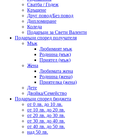
Сватба / Годеж
Кръщене
Друг повод/Без повод
Дипломиране
Коледа
Подаръци за Свети Валенти
Подаръци според получателя
Мъж
Любимият мъж
Роднина (мъж)
Приятел (мъж)
Жена
Любимата жена
Роднина (жена)
Приятелка (жена)
Дете
Двойка/Семейство
Подаръци според бюджета
от 0 лв. до 10 лв.
от 10 лв. до 20 лв.
от 20 лв. до 30 лв.
от 30 лв. до 40 лв.
от 40 лв. до 50 лв.
над 50 лв.