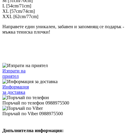
M [51cm/70cm]
L [54cm/71cm]
XL [57cm/74cm]
XXL [62cm/77cm]
Направете един уникален, забавен и запомнящ се подарък -
мъжка тениска плочки!
Изпрати на
приятел
Информация
за доставка
Поръчай по телефон 0988975500
Поръчай по Viber 0988975500
Допълнителна информация: