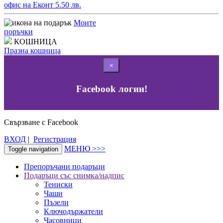
офис на Еконт 5.50 лв.
Моите
поръчки
КОШНИЦА
Празна кошница
×
Facebook логин!
Свързване с Facebook
ВХОД
|
Регистрация
МЕНЮ >>>
Toggle navigation
Препоръчани подаръци
Подаръци със снимка/надпис
Тениски
Чаши
Пъзели
Ключодържатели
Часовници