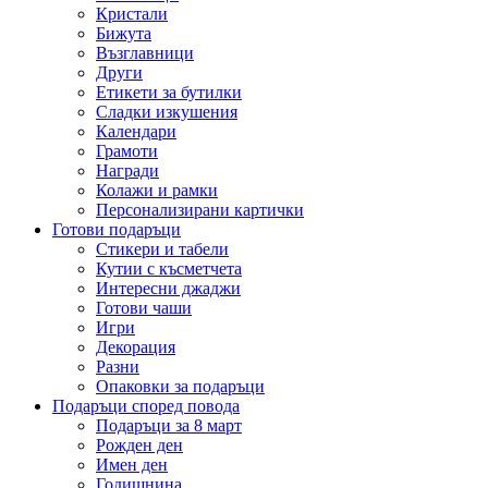
Кристали
Бижута
Възглавници
Други
Етикети за бутилки
Сладки изкушения
Календари
Грамоти
Награди
Колажи и рамки
Персонализирани картички
Готови подаръци
Стикери и табели
Кутии с късметчета
Интересни джаджи
Готови чаши
Игри
Декорация
Разни
Опаковки за подаръци
Подаръци според повода
Подаръци за 8 март
Рожден ден
Имен ден
Годишнина