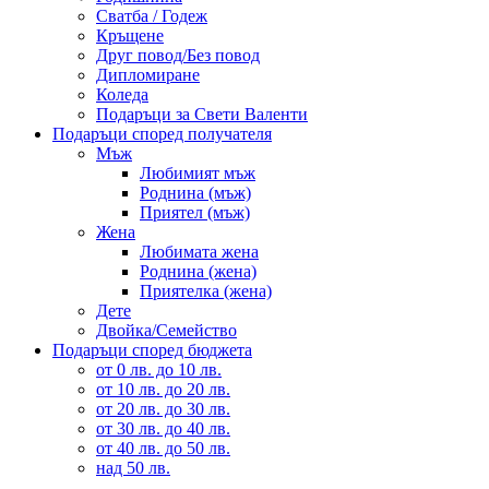
Сватба / Годеж
Кръщене
Друг повод/Без повод
Дипломиране
Коледа
Подаръци за Свети Валенти
Подаръци според получателя
Мъж
Любимият мъж
Роднина (мъж)
Приятел (мъж)
Жена
Любимата жена
Роднина (жена)
Приятелка (жена)
Дете
Двойка/Семейство
Подаръци според бюджета
от 0 лв. до 10 лв.
от 10 лв. до 20 лв.
от 20 лв. до 30 лв.
от 30 лв. до 40 лв.
от 40 лв. до 50 лв.
над 50 лв.