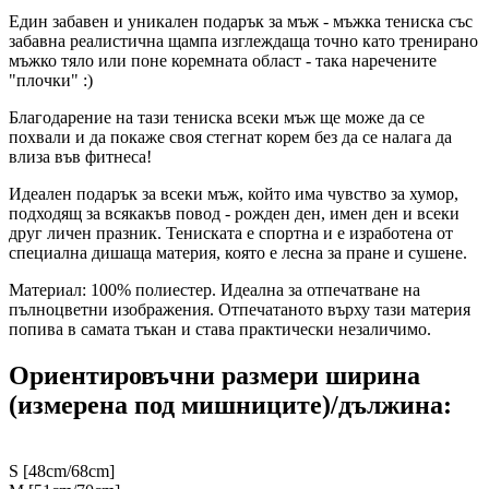
Един забавен и уникален подарък за мъж - мъжка тениска със
забавна реалистична щампа изглеждаща точно като тренирано
мъжко тяло или поне коремната област - така наречените
"плочки" :)
Благодарение на тази тениска всеки мъж ще може да се
похвали и да покаже своя стегнат корем без да се налага да
влиза във фитнеса!
Идеален подарък за всеки мъж, който има чувство за хумор,
подходящ за всякакъв повод - рожден ден, имен ден и всеки
друг личен празник. Тениската е спортна и е изработена от
специална дишаща материя, която е лесна за пране и сушене.
Материал: 100% полиестер. Идеална за отпечатване на
пълноцветни изображения. Отпечатаното върху тази материя
попива в самата тъкан и става практически незаличимо.
Ориентировъчни размери ширина
(измерена под мишниците)/дължина:
S [48cm/68cm]