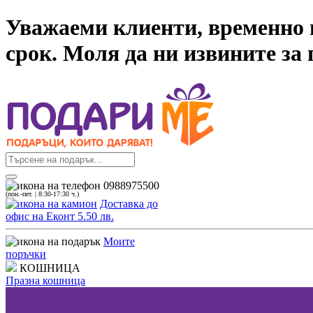
Уважаеми клиенти, временно н
срок. Моля да ни извините за
0988975500
(пон.-пет. | 8:30-17:30 ч.)
Доставка до
офис на Еконт 5.50 лв.
Моите
поръчки
КОШНИЦА
Празна кошница