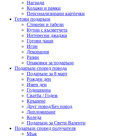
Награди
Колажи и рамки
Персонализирани картички
Готови подаръци
Стикери и табели
Кутии с късметчета
Интересни джаджи
Готови чаши
Игри
Декорация
Разни
Опаковки за подаръци
Подаръци според повода
Подаръци за 8 март
Рожден ден
Имен ден
Годишнина
Сватба / Годеж
Кръщене
Друг повод/Без повод
Дипломиране
Коледа
Подаръци за Свети Валенти
Подаръци според получателя
Мъж