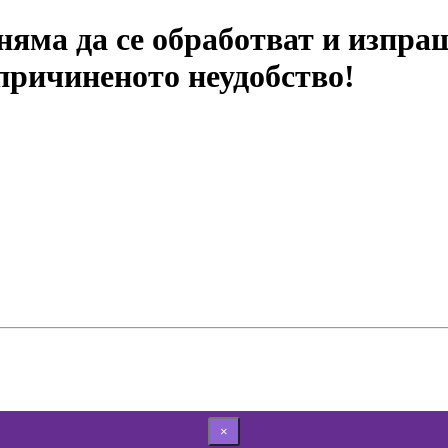
яма да се обработват и изпра
 причиненото неудобство!
×