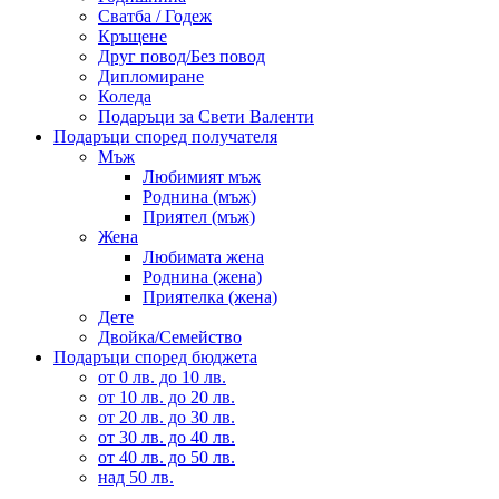
Сватба / Годеж
Кръщене
Друг повод/Без повод
Дипломиране
Коледа
Подаръци за Свети Валенти
Подаръци според получателя
Мъж
Любимият мъж
Роднина (мъж)
Приятел (мъж)
Жена
Любимата жена
Роднина (жена)
Приятелка (жена)
Дете
Двойка/Семейство
Подаръци според бюджета
от 0 лв. до 10 лв.
от 10 лв. до 20 лв.
от 20 лв. до 30 лв.
от 30 лв. до 40 лв.
от 40 лв. до 50 лв.
над 50 лв.