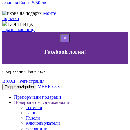
офис на Еконт 5.50 лв.
Моите
поръчки
КОШНИЦА
Празна кошница
×
Facebook логин!
Свързване с Facebook
ВХОД
|
Регистрация
МЕНЮ >>>
Toggle navigation
Препоръчани подаръци
Подаръци със снимка/надпис
Тениски
Чаши
Пъзели
Ключодържатели
Часовници