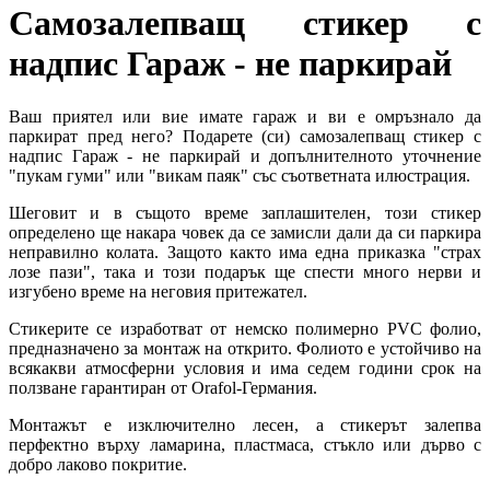
Самозалепващ стикер с
надпис Гараж - не паркирай
Ваш приятел или вие имате гараж и ви е омръзнало да
паркират пред него? Подарете (си) самозалепващ стикер с
надпис Гараж - не паркирай и допълнителното уточнение
"пукам гуми" или "викам паяк" със съответната илюстрация.
Шеговит и в същото време заплашителен, този стикер
определено ще накара човек да се замисли дали да си паркира
неправилно колата. Защото както има една приказка "страх
лозе пази", така и този подарък ще спести много нерви и
изгубено време на неговия притежател.
Стикерите се изработват от немско полимерно PVC фолио,
предназначено за монтаж на открито. Фолиото е устойчиво на
всякакви атмосферни условия и има седем години срок на
ползване гарантиран от Orafol-Германия.
Монтажът е изключително лесен, а стикерът залепва
перфектно върху ламарина, пластмаса, стъкло или дърво с
добро лаково покритие.