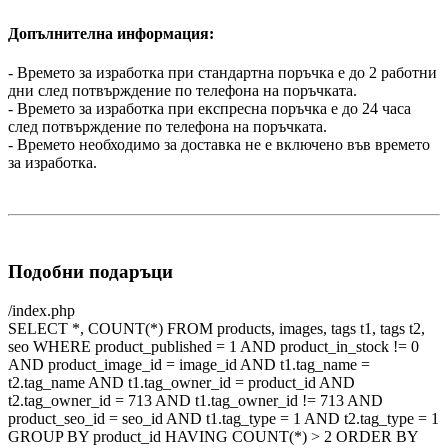
Допълнителна информация:
- Времето за изработка при стандартна поръчка е до 2 работни
дни след потвърждение по телефона на поръчката.
- Времето за изработка при експресна поръчка е до 24 часа
след потвърждение по телефона на поръчката.
- Времето необходимо за доставка не е включено във времето
за изработка.
Подобни подаръци
/index.php
SELECT *, COUNT(*) FROM products, images, tags t1, tags t2,
seo WHERE product_published = 1 AND product_in_stock != 0
AND product_image_id = image_id AND t1.tag_name =
t2.tag_name AND t1.tag_owner_id = product_id AND
t2.tag_owner_id = 713 AND t1.tag_owner_id != 713 AND
product_seo_id = seo_id AND t1.tag_type = 1 AND t2.tag_type = 1
GROUP BY product_id HAVING COUNT(*) > 2 ORDER BY