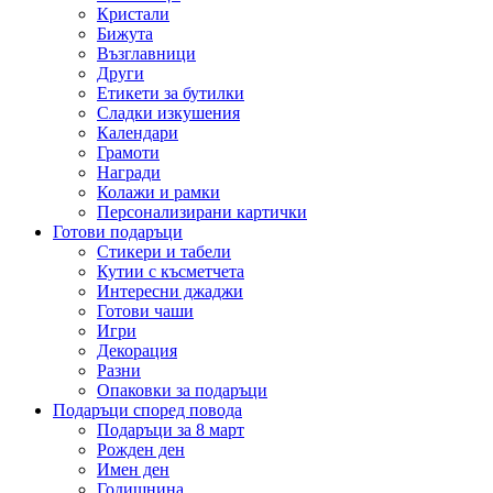
Кристали
Бижута
Възглавници
Други
Етикети за бутилки
Сладки изкушения
Календари
Грамоти
Награди
Колажи и рамки
Персонализирани картички
Готови подаръци
Стикери и табели
Кутии с късметчета
Интересни джаджи
Готови чаши
Игри
Декорация
Разни
Опаковки за подаръци
Подаръци според повода
Подаръци за 8 март
Рожден ден
Имен ден
Годишнина