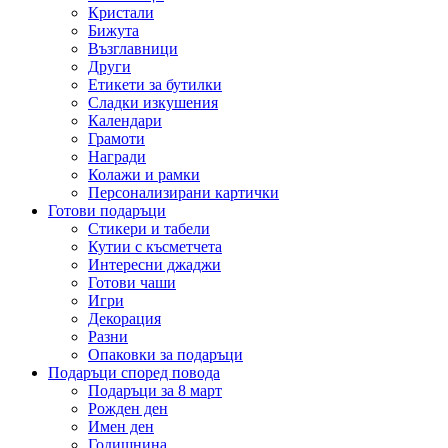
Кристали
Бижута
Възглавници
Други
Етикети за бутилки
Сладки изкушения
Календари
Грамоти
Награди
Колажи и рамки
Персонализирани картички
Готови подаръци
Стикери и табели
Кутии с късметчета
Интересни джаджи
Готови чаши
Игри
Декорация
Разни
Опаковки за подаръци
Подаръци според повода
Подаръци за 8 март
Рожден ден
Имен ден
Годишнина