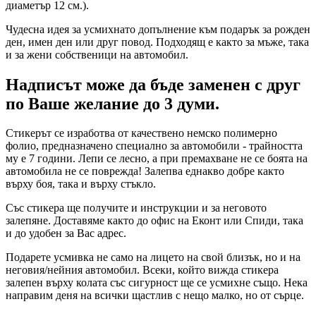
диаметър 12 см.).
Чудесна идея за усмихнато допълнение към подарък за рожден
ден, имен ден или друг повод. Подходящ е както за мъже, така
и за жени собственици на автомобил.
Надписът може да бъде заменен с друг
по Ваше желание до 3 думи.
Стикерът се изработва от качествено немско полимерно
фолио, предназначено специално за автомобили - трайността
му е 7 години. Лепи се лесно, а при премахване не се боята на
автомобила не се поврежда! Залепва еднакво добре както
върху боя, така и върху стъкло.
Със стикера ще получите и инструкции и за неговото
залепяне. Доставяме както до офис на Еконт или Спиди, така
и до удобен за Вас адрес.
Подарете усмивка не само на лицето на свой близък, но и на
неговия/нейния автомобил. Всеки, който вижда стикера
залепен върху колата със сигурност ще се усмихне също. Нека
направим деня на всички щастлив с нещо малко, но от сърце.