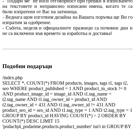
- "Подари ме" не носи отговорност при грешки в изписването
на текстовете и неправилно изписани имена, когато те са
били изпратени от Вас на латиница.
- Веднага щом изготвим дизайна на Вашата поръчка ще Ви го
изпратим за одобрение.
- Събота, неделя и официалните празници са почивни дни и
не са включени във времето за изработка и доставка!
Подобни подаръци
/index.php
SELECT *, COUNT(*) FROM products, images, tags t1, tags t2,
seo WHERE product_published = 1 AND product_in_stock != 0
AND product_image_id = image_id AND t1.tag_name =
t2.tag_name AND t1.tag_owner_id = product_id AND
t2.tag_owner_id = 431 AND t1.tag_owner_id != 431 AND
product_seo_id = seo_id AND t1.tag_type = 1 AND t2.tag_type = 1
GROUP BY product_id HAVING COUNT(*) > 2 ORDER BY
COUNT(*) DESC LIMIT 15
'podachj4_podarime.products.product_number' isn't in GROUP BY