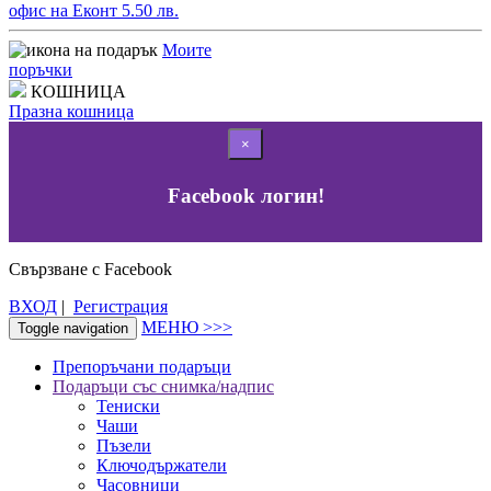
офис на Еконт 5.50 лв.
Моите
поръчки
КОШНИЦА
Празна кошница
×
Facebook логин!
Свързване с Facebook
ВХОД
|
Регистрация
МЕНЮ >>>
Toggle navigation
Препоръчани подаръци
Подаръци със снимка/надпис
Тениски
Чаши
Пъзели
Ключодържатели
Часовници