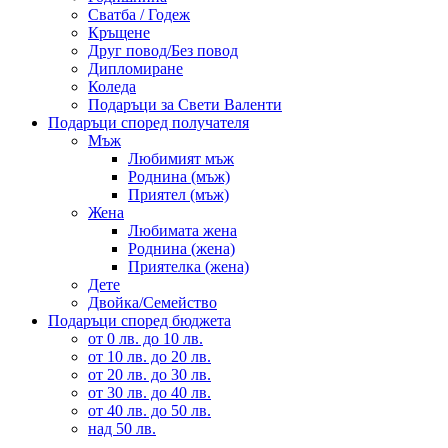
Сватба / Годеж
Кръщене
Друг повод/Без повод
Дипломиране
Коледа
Подаръци за Свети Валенти
Подаръци според получателя
Мъж
Любимият мъж
Роднина (мъж)
Приятел (мъж)
Жена
Любимата жена
Роднина (жена)
Приятелка (жена)
Дете
Двойка/Семейство
Подаръци според бюджета
от 0 лв. до 10 лв.
от 10 лв. до 20 лв.
от 20 лв. до 30 лв.
от 30 лв. до 40 лв.
от 40 лв. до 50 лв.
над 50 лв.