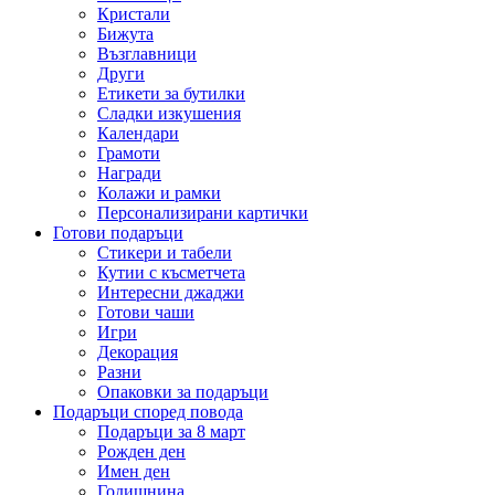
Кристали
Бижута
Възглавници
Други
Етикети за бутилки
Сладки изкушения
Календари
Грамоти
Награди
Колажи и рамки
Персонализирани картички
Готови подаръци
Стикери и табели
Кутии с късметчета
Интересни джаджи
Готови чаши
Игри
Декорация
Разни
Опаковки за подаръци
Подаръци според повода
Подаръци за 8 март
Рожден ден
Имен ден
Годишнина