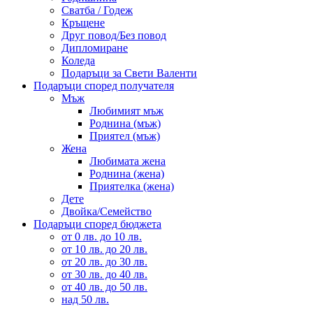
Сватба / Годеж
Кръщене
Друг повод/Без повод
Дипломиране
Коледа
Подаръци за Свети Валенти
Подаръци според получателя
Мъж
Любимият мъж
Роднина (мъж)
Приятел (мъж)
Жена
Любимата жена
Роднина (жена)
Приятелка (жена)
Дете
Двойка/Семейство
Подаръци според бюджета
от 0 лв. до 10 лв.
от 10 лв. до 20 лв.
от 20 лв. до 30 лв.
от 30 лв. до 40 лв.
от 40 лв. до 50 лв.
над 50 лв.