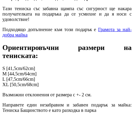
Тази тениска със забавна щампа със сигурност ще накара
получателката на подаръка да се усмихне и да я носи с
удоволствие!
Подходящо допълнение към този подарък е
Грамота за най-
добра майка
Ориентировъчни размери на
тениската:
S [41,5cm/62cm]
M [44,5cm/64cm]
L [47,5cm/66cm]
XL [50,5cm/68cm]
Възможни отклонения от размера с +- 2 см.
Направете един незабравим и забавен подарък за майка:
Тениска Бащинството е като разходка в парка