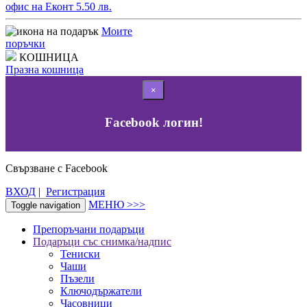
офис на Еконт 5.50 лв.
Моите
поръчки
КОШНИЦА
Празна кошница
×
Facebook логин!
Свързване с Facebook
ВХОД
|
Регистрация
МЕНЮ >>>
Toggle navigation
Препоръчани подаръци
Подаръци със снимка/надпис
Тениски
Чаши
Пъзели
Ключодържатели
Часовници