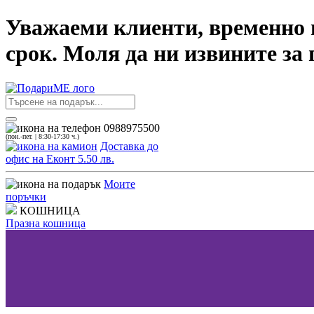
Уважаеми клиенти, временно н
срок. Моля да ни извините за
0988975500
(пон.-пет. | 8:30-17:30 ч.)
Доставка до
офис на Еконт 5.50 лв.
Моите
поръчки
КОШНИЦА
Празна кошница