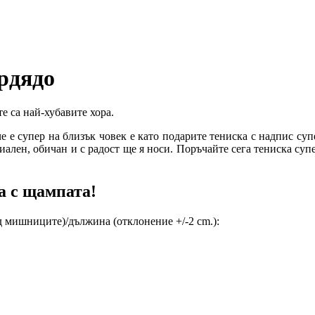
рдядо
е са най-хубавите хора.
 че е супер на близък човек е като подарите тениска с надпис су
ециален, обичан и с радост ще я носи. Поръчайте сега тениска су
а с щампата!
 мишниците)/дължина (отклонение +/-2 cm.):