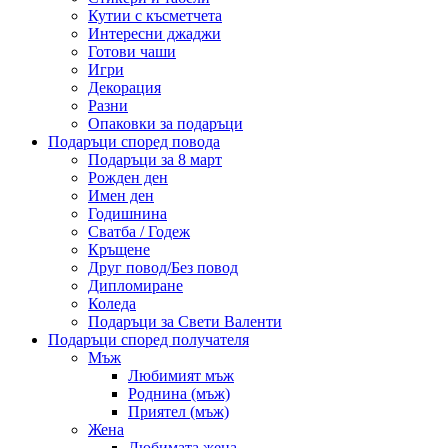
Кутии с късметчета
Интересни джаджи
Готови чаши
Игри
Декорация
Разни
Опаковки за подаръци
Подаръци според повода
Подаръци за 8 март
Рожден ден
Имен ден
Годишнина
Сватба / Годеж
Кръщене
Друг повод/Без повод
Дипломиране
Коледа
Подаръци за Свети Валенти
Подаръци според получателя
Мъж
Любимият мъж
Роднина (мъж)
Приятел (мъж)
Жена
Любимата жена