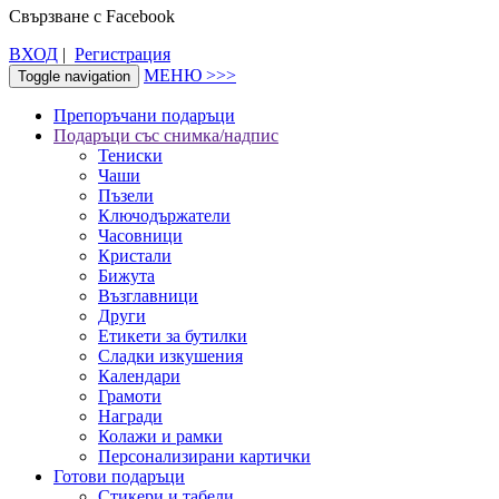
Свързване с Facebook
ВХОД
|
Регистрация
МЕНЮ >>>
Toggle navigation
Препоръчани подаръци
Подаръци със снимка/надпис
Тениски
Чаши
Пъзели
Ключодържатели
Часовници
Кристали
Бижута
Възглавници
Други
Етикети за бутилки
Сладки изкушения
Календари
Грамоти
Награди
Колажи и рамки
Персонализирани картички
Готови подаръци
Стикери и табели