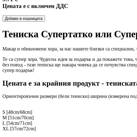
Цената е с включен ДДС
Добави в кошницата
Тениска Супертатко или Супе
Макар и обикновени хора, за нас нашите близки са специални, т
Те са супер хора. Чудесна идея за подарък и да покажете това,
без повод - тази тениска ще накара човека да се почувства сп
супер подарък!
Цената е за крайния продукт - тенискат
Ориентировъчни размери (бели тениски) ширина (измерена под
S [48cm/68cm]
M [51cm/70cm]
L [54cm/71cm]
XL [57cm/72cm]