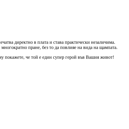
ечатва директно в плата и става практически незаличима.
 многократно пране, без то да повлияе на вида на щампата.
 му покажете, че той е един супер герой във Вашия живот!