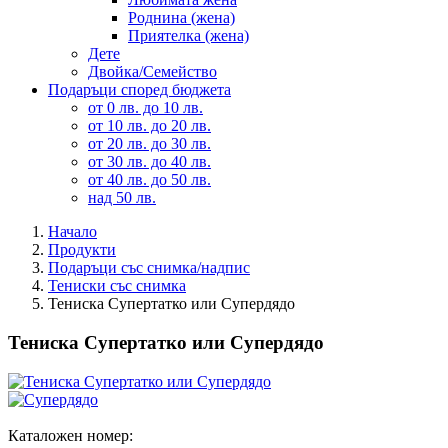
Роднина (жена)
Приятелка (жена)
Дете
Двойка/Семейство
Подаръци според бюджета
от 0 лв. до 10 лв.
от 10 лв. до 20 лв.
от 20 лв. до 30 лв.
от 30 лв. до 40 лв.
от 40 лв. до 50 лв.
над 50 лв.
Начало
Продукти
Подаръци със снимка/надпис
Тениски със снимка
Тениска Супертатко или Супердядо
Тениска Супертатко или Супердядо
Каталожен номер: