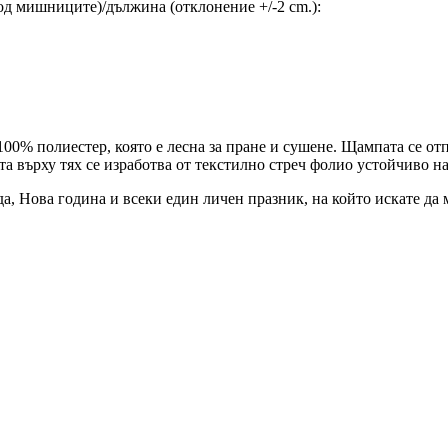
д мишниците)/дължина (отклонение +/-2 cm.):
00% полиестер, която е лесна за пране и сушене. Щампата се отп
а върху тях се изработва от текстилно стреч фолио устойчиво на
да, Нова година и всеки един личен празник, на който искате да