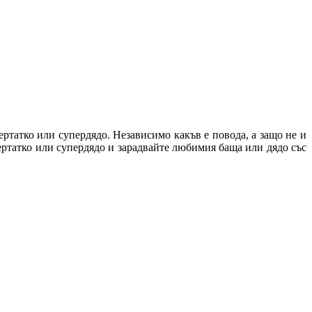
пертатко или супердядо. Независимо какъв е повода, а защо не и
пертатко или супердядо и зарадвайте любимия баща или дядо със