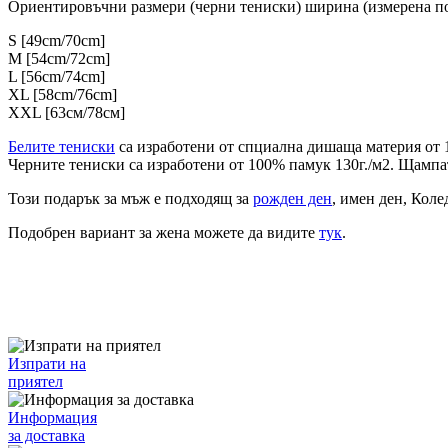
Ориентировъчни размери (черни тениски) ширина (измерена по
S [49cm/70cm]
M [54cm/72cm]
L [56cm/74cm]
XL [58cm/76cm]
XXL [63см/78см]
Белите тениски
са изработени от спциална дишаща материя от 1
Черните тениски са изработени от 100% памук 130г./м2. Щампат
Този подарък за мъж е подходящ за
рожден ден
, имен ден, Коле
Подобрен вариант за жена можете да видите
тук
.
Изпрати на
приятел
Информация
за доставка