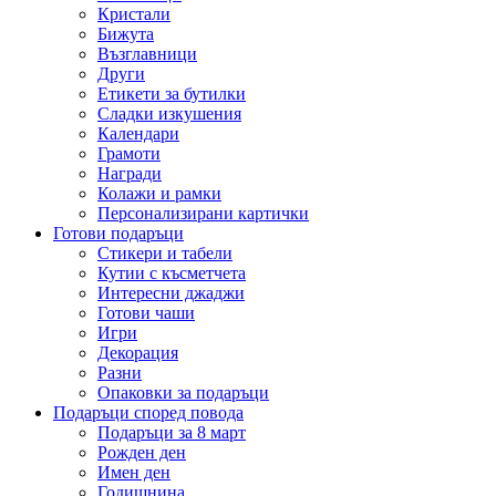
Кристали
Бижута
Възглавници
Други
Етикети за бутилки
Сладки изкушения
Календари
Грамоти
Награди
Колажи и рамки
Персонализирани картички
Готови подаръци
Стикери и табели
Кутии с късметчета
Интересни джаджи
Готови чаши
Игри
Декорация
Разни
Опаковки за подаръци
Подаръци според повода
Подаръци за 8 март
Рожден ден
Имен ден
Годишнина