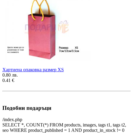
Хартиена опаковка размер XS
0.80 лв.
0.41 €
Подобни подаръци
/index.php
SELECT *, COUNT(*) FROM products, images, tags t1, tags t2,
seo WHERE product_published = 1 AND product_in_stock != 0