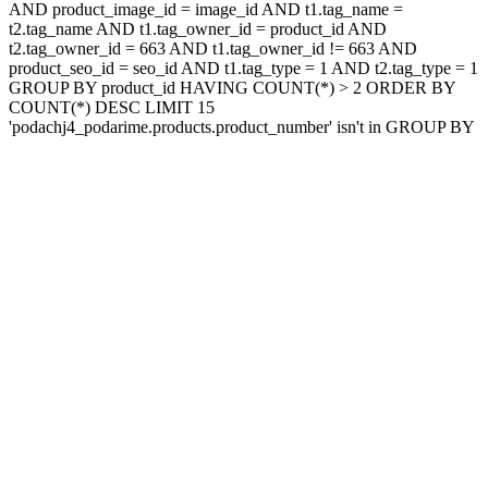
AND product_image_id = image_id AND t1.tag_name =
t2.tag_name AND t1.tag_owner_id = product_id AND
t2.tag_owner_id = 663 AND t1.tag_owner_id != 663 AND
product_seo_id = seo_id AND t1.tag_type = 1 AND t2.tag_type = 1
GROUP BY product_id HAVING COUNT(*) > 2 ORDER BY
COUNT(*) DESC LIMIT 15
'podachj4_podarime.products.product_number' isn't in GROUP BY