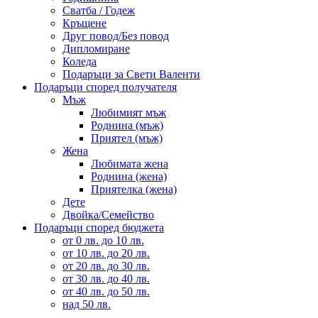
Сватба / Годеж
Кръщене
Друг повод/Без повод
Дипломиране
Коледа
Подаръци за Свети Валенти
Подаръци според получателя
Мъж
Любимият мъж
Роднина (мъж)
Приятел (мъж)
Жена
Любимата жена
Роднина (жена)
Приятелка (жена)
Дете
Двойка/Семейство
Подаръци според бюджета
от 0 лв. до 10 лв.
от 10 лв. до 20 лв.
от 20 лв. до 30 лв.
от 30 лв. до 40 лв.
от 40 лв. до 50 лв.
над 50 лв.