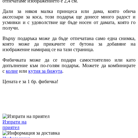
отпечатаме изображението е 2,4 см.
Дали за някоя малка принцеса или дама, която обича
аксесоари за коса, този подарък ще донесе много радост и
усмивки и с удоволствие ще бъде носен от дамата, която го
получи.
Върху подаръка може да бъде отпечатана само една снимка,
която може да прикачите от бутона за добавяне на
изображение намиращ се на тази страница.
Фибичката може да се подари самостоятелно или като
допълнение към по-голям подарък. Можете да комбинирате
с
колие
или
кутия за бижута
.
Цената е за 1 бр. фибичка!
Изпрати на
приятел