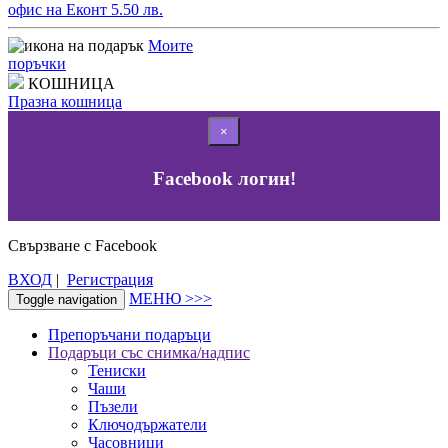
офис на Еконт 5.50 лв.
Моите
поръчки
КОШНИЦА
Празна кошница
×
Facebook логин!
Свързване с Facebook
ВХОД
|
Регистрация
МЕНЮ >>>
Toggle navigation
Препоръчани подаръци
Подаръци със снимка/надпис
Тениски
Чаши
Пъзели
Ключодържатели
Часовници