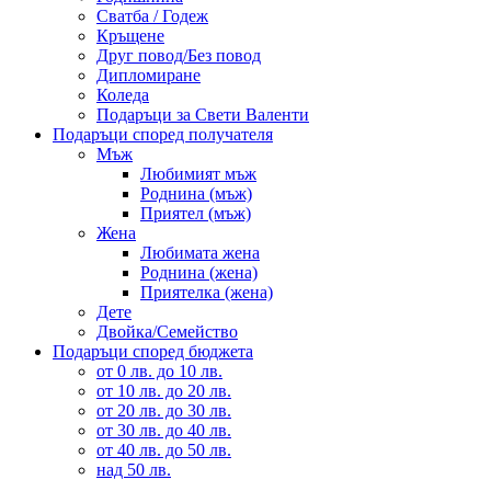
Сватба / Годеж
Кръщене
Друг повод/Без повод
Дипломиране
Коледа
Подаръци за Свети Валенти
Подаръци според получателя
Мъж
Любимият мъж
Роднина (мъж)
Приятел (мъж)
Жена
Любимата жена
Роднина (жена)
Приятелка (жена)
Дете
Двойка/Семейство
Подаръци според бюджета
от 0 лв. до 10 лв.
от 10 лв. до 20 лв.
от 20 лв. до 30 лв.
от 30 лв. до 40 лв.
от 40 лв. до 50 лв.
над 50 лв.