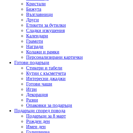
Кристали
Бижута
Възглавници
Други
Етикети за бутилки
Сладки изкушения
Календари
Грамоти
Награди
Колажи и рамки
Персонализирани картички
Готови подаръци
Стикери и табели
Кутии с късметчета
Интересни джаджи
Готови чаши
Игри
Декорация
Разни
Опаковки за подаръци
Подаръци според повода
Подаръци за 8 март
Рожден ден
Имен ден
Годишнина