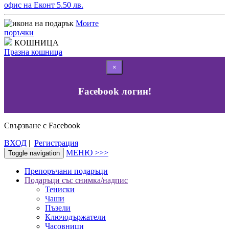
офис на Еконт 5.50 лв.
Моите
поръчки
КОШНИЦА
Празна кошница
×
Facebook логин!
Свързване с Facebook
ВХОД
|
Регистрация
МЕНЮ >>>
Toggle navigation
Препоръчани подаръци
Подаръци със снимка/надпис
Тениски
Чаши
Пъзели
Ключодържатели
Часовници