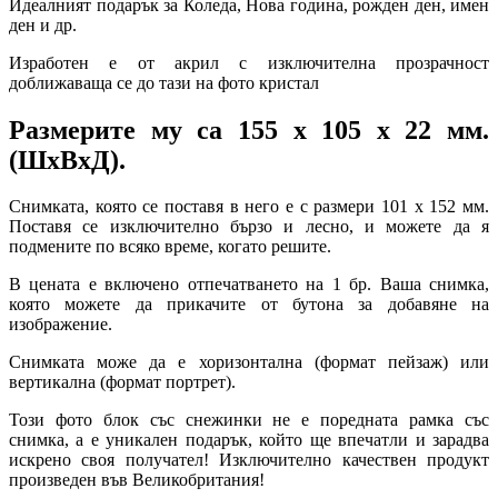
Идеалният подарък за Коледа, Нова година, рожден ден, имен
ден и др.
Изработен е от акрил с изключителна прозрачност
доближаваща се до тази на фото кристал
Размерите му са 155 х 105 х 22 мм.
(ШхВхД).
Снимката, която се поставя в него е с размери 101 x 152 мм.
Поставя се изключително бързо и лесно, и можете да я
подмените по всяко време, когато решите.
В цената е включено отпечатването на 1 бр. Ваша снимка,
която можете да прикачите от бутона за добавяне на
изображение.
Снимката може да е хоризонтална (формат пейзаж) или
вертикална (формат портрет).
Този фото блок със снежинки не е поредната рамка със
снимка, а е уникален подарък, който ще впечатли и зарадва
искрено своя получател! Изключително качествен продукт
произведен във Великобритания!