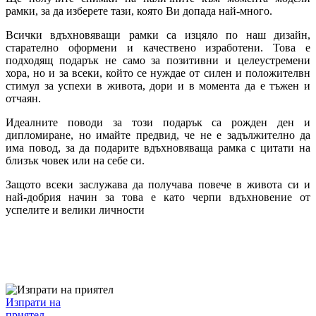
рамки, за да изберете тази, която Ви допада най-много.
Всички вдъхновяващи рамки са изцяло по наш дизайн,
старателно оформени и качествено изработени. Това е
подходящ подарък не само за позитивни и целеустремени
хора, но и за всеки, който се нуждае от силен и положителвн
стимул за успехи в живота, дори и в момента да е тъжен и
отчаян.
Идеалните поводи за този подарък са рожден ден и
дипломиране, но имайте предвид, че не е задължително да
има повод, за да подарите вдъхновяваща рамка с цитати на
близък човек или на себе си.
Защото всеки заслужава да получава повече в живота си и
най-добрия начин за това е като черпи вдъхновение от
успелите и велики личности
Изпрати на
приятел