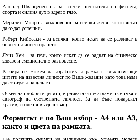
Арнолд Шварценегер - за всички почитатели на фитнеса,
спорта и силния дух в здраво тяло.
Мерилин Монро - вдъхновение за всички жени, които искат
да бъдат успешни.
Робърт Кийосаки - за всички, които искат да се развиват в
бизнеса и инвестирането.
Луиз Хей - за тези, които искат да се радват на физическо
здраве и емоционално равновесие.
Разбира се, можем да изработим и рамка с вдъхновяващи
цитати на известна личност по Ваше желание като това няма
да се отрази на цената.
Освен най-добрите цитати, в рамката отпечатваме и снимка и
автограф на съответната личност. За да бъде подаръкът
красив, стилен и въздействащ...
Форматът е по Ваш избор - А4 или А3,
както и цвета на рамката.
Ще получите снимки на наличните към момента модели