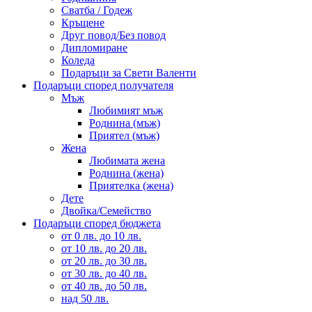
Сватба / Годеж
Кръщене
Друг повод/Без повод
Дипломиране
Коледа
Подаръци за Свети Валенти
Подаръци според получателя
Мъж
Любимият мъж
Роднина (мъж)
Приятел (мъж)
Жена
Любимата жена
Роднина (жена)
Приятелка (жена)
Дете
Двойка/Семейство
Подаръци според бюджета
от 0 лв. до 10 лв.
от 10 лв. до 20 лв.
от 20 лв. до 30 лв.
от 30 лв. до 40 лв.
от 40 лв. до 50 лв.
над 50 лв.