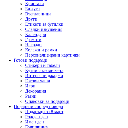
Кристали
Бижута
Възглавници
Други
Етикети за бутилки
Сладки изкушения
Календари
Грамоти
Награди
Колажи и рамки
Персонализирани картички
Готови подаръци
Стикери и табели
Кутии с късметчета
Интересни джаджи
Готови чаши
Игри
Декорация
Разни
Опаковки за подаръци
Подаръци според повода
Подаръци за 8 март
Рожден ден
Имен ден
Годишнина