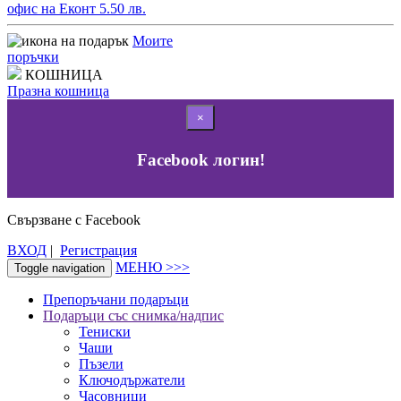
офис на Еконт 5.50 лв.
Моите
поръчки
КОШНИЦА
Празна кошница
×
Facebook логин!
Свързване с Facebook
ВХОД
|
Регистрация
МЕНЮ >>>
Toggle navigation
Препоръчани подаръци
Подаръци със снимка/надпис
Тениски
Чаши
Пъзели
Ключодържатели
Часовници