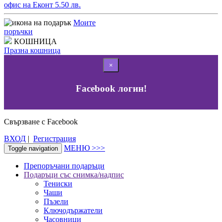
офис на Еконт 5.50 лв.
Моите
поръчки
КОШНИЦА
Празна кошница
×
Facebook логин!
Свързване с Facebook
ВХОД
|
Регистрация
МЕНЮ >>>
Toggle navigation
Препоръчани подаръци
Подаръци със снимка/надпис
Тениски
Чаши
Пъзели
Ключодържатели
Часовници