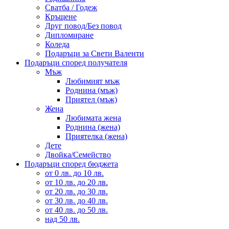
Сватба / Годеж
Кръщене
Друг повод/Без повод
Дипломиране
Коледа
Подаръци за Свети Валенти
Подаръци според получателя
Мъж
Любимият мъж
Роднина (мъж)
Приятел (мъж)
Жена
Любимата жена
Роднина (жена)
Приятелка (жена)
Дете
Двойка/Семейство
Подаръци според бюджета
от 0 лв. до 10 лв.
от 10 лв. до 20 лв.
от 20 лв. до 30 лв.
от 30 лв. до 40 лв.
от 40 лв. до 50 лв.
над 50 лв.