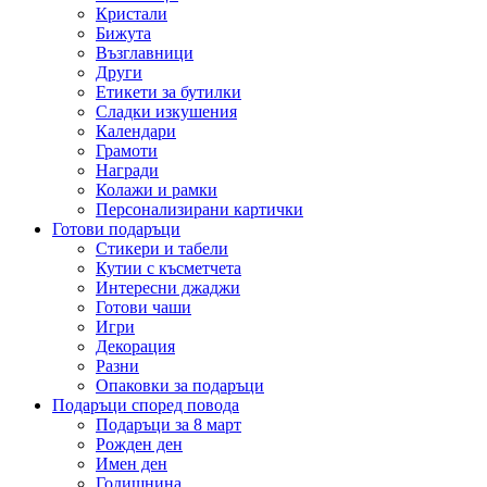
Кристали
Бижута
Възглавници
Други
Етикети за бутилки
Сладки изкушения
Календари
Грамоти
Награди
Колажи и рамки
Персонализирани картички
Готови подаръци
Стикери и табели
Кутии с късметчета
Интересни джаджи
Готови чаши
Игри
Декорация
Разни
Опаковки за подаръци
Подаръци според повода
Подаръци за 8 март
Рожден ден
Имен ден
Годишнина