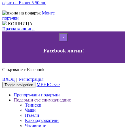
офис на Еконт 5.50 лв.
Моите
поръчки
КОШНИЦА
Празна кошница
×
Facebook логин!
Свързване с Facebook
ВХОД
|
Регистрация
МЕНЮ >>>
Toggle navigation
Препоръчани подаръци
Подаръци със снимка/надпис
Тениски
Чаши
Пъзели
Ключодържатели
Часовници