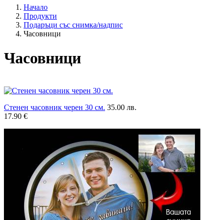
Начало
Продукти
Подаръци със снимка/надпис
Часовници
Часовници
Стенен часовник черен 30 см.
35.00 лв.
17.90 €