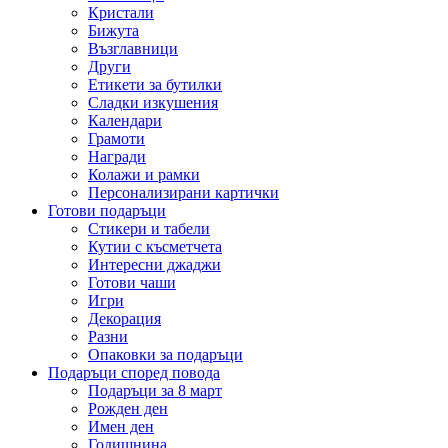
Кристали
Бижута
Възглавници
Други
Етикети за бутилки
Сладки изкушения
Календари
Грамоти
Награди
Колажи и рамки
Персонализирани картички
Готови подаръци
Стикери и табели
Кутии с късметчета
Интересни джаджи
Готови чаши
Игри
Декорация
Разни
Опаковки за подаръци
Подаръци според повода
Подаръци за 8 март
Рожден ден
Имен ден
Годишнина