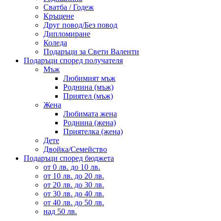
Сватба / Годеж
Кръщене
Друг повод/Без повод
Дипломиране
Коледа
Подаръци за Свети Валенти
Подаръци според получателя
Мъж
Любимият мъж
Роднина (мъж)
Приятел (мъж)
Жена
Любимата жена
Роднина (жена)
Приятелка (жена)
Дете
Двойка/Семейство
Подаръци според бюджета
от 0 лв. до 10 лв.
от 10 лв. до 20 лв.
от 20 лв. до 30 лв.
от 30 лв. до 40 лв.
от 40 лв. до 50 лв.
над 50 лв.