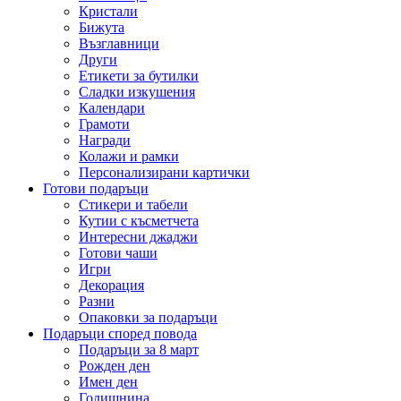
Кристали
Бижута
Възглавници
Други
Етикети за бутилки
Сладки изкушения
Календари
Грамоти
Награди
Колажи и рамки
Персонализирани картички
Готови подаръци
Стикери и табели
Кутии с късметчета
Интересни джаджи
Готови чаши
Игри
Декорация
Разни
Опаковки за подаръци
Подаръци според повода
Подаръци за 8 март
Рожден ден
Имен ден
Годишнина