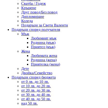
Сватба / Годеж
Кръщене
Друг повод/Без повод
Дипломиране
Коледа
Подаръци за Свети Валенти
Подаръци според получателя
Мъж
Любимият мъж
Роднина (мъж)
Приятел (мъж)
Жена
Любимата жена
Роднина (жена)
Приятелка (жена)
Дете
Двойка/Семейство
Подаръци според бюджета
от 0 лв. до 10 лв.
от 10 лв. до 20 лв.
от 20 лв. до 30 лв.
от 30 лв. до 40 лв.
от 40 лв. до 50 лв.
над 50 лв.