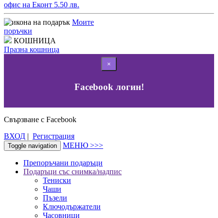
офис на Еконт 5.50 лв.
Моите
поръчки
КОШНИЦА
Празна кошница
×
Facebook логин!
Свързване с Facebook
ВХОД
|
Регистрация
МЕНЮ >>>
Toggle navigation
Препоръчани подаръци
Подаръци със снимка/надпис
Тениски
Чаши
Пъзели
Ключодържатели
Часовници